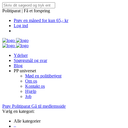
Politiparat | Få et forspring
Prøv en måned for kun 65,- kr
Log ind
Ydelser
Spørgsmål og svar
Blog
PP universet
Mød en politibetjent
Om os
Kontakt os
Hjælp
Job
Prøv Politiparat
Gå til medlemsside
Vælg en kategori:
Alle kategorier
–