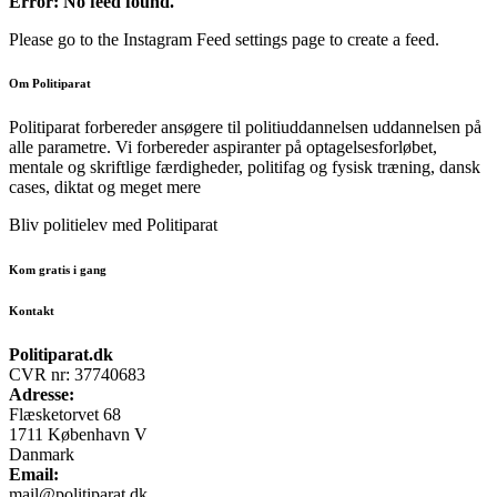
Error: No feed found.
Please go to the Instagram Feed settings page to create a feed.
Om Politiparat
Politiparat forbereder ansøgere til politiuddannelsen uddannelsen på
alle parametre. Vi forbereder aspiranter på optagelsesforløbet,
mentale og skriftlige færdigheder, politifag og fysisk træning, dansk
cases, diktat og meget mere
Bliv politielev med Politiparat
Kom gratis i gang
Kontakt
Politiparat.dk
CVR nr: 37740683
Adresse:
Flæsketorvet 68
1711 København V
Danmark
Email:
mail@politiparat.dk