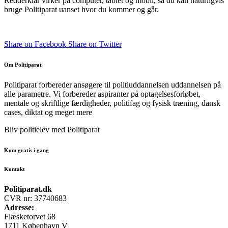
Redderklar virker på computer, tablet og mobil, så du kan naturligvis
bruge Politiparat uanset hvor du kommer og går.
Share on Facebook
Share on Twitter
Om Politiparat
Politiparat forbereder ansøgere til politiuddannelsen uddannelsen på
alle parametre. Vi forbereder aspiranter på optagelsesforløbet,
mentale og skriftlige færdigheder, politifag og fysisk træning, dansk
cases, diktat og meget mere
Bliv politielev med Politiparat
Kom gratis i gang
Kontakt
Politiparat.dk
CVR nr: 37740683
Adresse:
Flæsketorvet 68
1711 København V